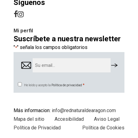
Síguenos
Mi perfil
Suscríbete a nuestra newsletter
"
" señala los campos obligatorios
*
Email
*
Consentimiento
*
He leído y acepto la
Política de privacidad
*
Más informacion:
info@rednaturaldearagon.com
Mapa del sitio
Accesibilidad
Aviso Legal
Política de Privacidad
Política de Cookies