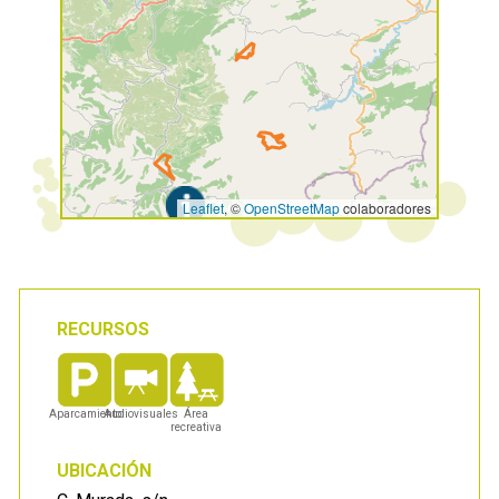
Leaflet
, ©
OpenStreetMap
colaboradores
RECURSOS
Aparcamiento
Audiovisuales
Área
recreativa
UBICACIÓN