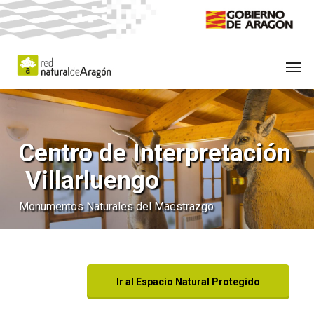
Skip
to
main
Men
content
Centro de Interpretación
Villarluengo
Monumentos Naturales del Maestrazgo
Ir al Espacio Natural Protegido