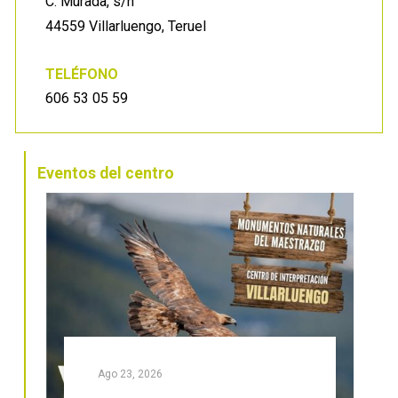
C. Murada, s/n
44559 Villarluengo, Teruel
TELÉFONO
606 53 05 59
Eventos del centro
Ago 28, 2026