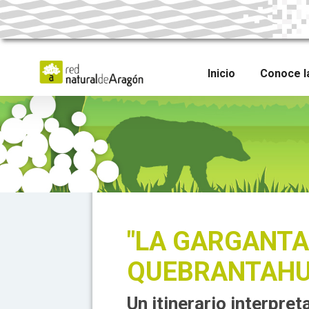
Skip
to
main
content
Inicio
Conoce l
"LA GARGANTA 
QUEBRANTAHU
Un itinerario interpr