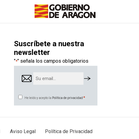
Suscríbete a nuestra
newsletter
"
" señala los campos obligatorios
*
Email
*
Consentimiento
*
He leído y acepto la
Política de privacidad
*
d
Aviso Legal
Política de Privacidad