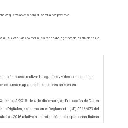
 menores que me acompañan) en los términos previstos.
onal, sin los cuales no podría llevarse a cabo la gestión de la actividad en la
ganización puede realizar fotografías y vídeos que recojan
genes pueden aparecer los menores asistentes.
 Orgánica 3/2018, de 6 de diciembre, de Protección de Datos
chos Digitales, así como en el Reglamento (UE) 2016/679 del
ril de 2016 relativo a la protección de las personas físicas
ersonales y a la libre circulación de estos datos, SARGA le