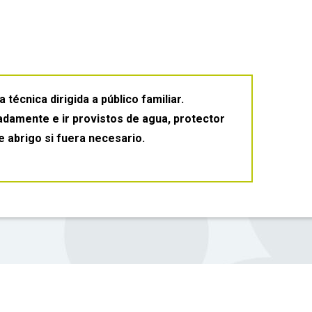
recogidos a través del presente formulario y de las
n el desarrollo de la actividad, serán incluidos en ficheros de
destinadas exclusivamente a la publicación con fines
lletos o publicaciones del programa educativo al que
 ser utilizadas por el Gobierno de Aragón para dar a
 técnica dirigida a público familiar.
 difundidas siempre respetando lo establecido en el artículo
damente e ir provistos de agua, protector
Jurídica del menor, en lo que se refiere a la protección de su
e abrigo si fuera necesario.
al marcar en el cuadro correspondiente de esta autorización
 legitimación de dicho tratamiento. Los datos serán
ARGA tenga atribuida por el Gobierno de Aragón la gestión
como las actividades vinculadas. Pasado este tiempo, serán
ir con las disposiciones legales aplicables. Sus datos no
timiento por su parte, exceptuando el propio Gobierno de
 órganos competentes en materia de control, seguimiento y