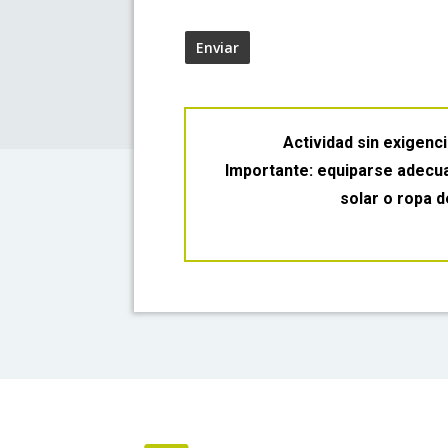
informa que los datos de carácter personal 
fotografías y videos que puedan realizarse e
su responsabilidad. Dichas imágenes serán 
divulgativos y/o educativos en revistas, fo
corresponden y en la web, pudiendo también
Actividad sin exigencia
conocer las actividades. Las imágenes serán
Importante: equiparse adecua
4.3 de la Ley Orgánica 1/1996 de Protección 
solar o ropa d
intimidad, reputación e intereses.
Vd. autoriza el tratamiento de estos datos 
de manera voluntaria, constituyendo esto la
conservados durante el periodo en el que S
de la web de la Red Natural de Aragón así 
conservados únicamente con el fin de cumpl
serán cedidos a terceros sin previo consen
Aragón como responsable del encargo y los