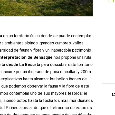
ta
es un territorio único donde se puede contemplar
 los ambientes alpinos, grandes cumbres, valles
sidad de fauna y flora y un inabarcable patrimonio
Interpretación de Benasque
nos propone una ruta
rta desde La Besurta
para descubrir este territorio
ranscurre por un itinerario de poca dificultad y 200m
explicativas hasta alcanzar los bellos ibones de
el que podemos observar la fauna y la flora de este
emos contemplar uno de sus mayores tesoros: el
C
s, siendo éstos hasta la fecha los más meridionales
el Pirineo a pesar de que el retroceso de éstos es
ligro de desaparecer en poco menos de una década