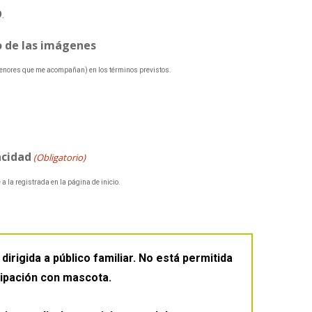
9
.
 de las imágenes
 menores que me acompañan) en los términos previstos.
acidad
(Obligatorio)
e a la registrada en la página de inicio.
dirigida a público familiar.
No está permitida
icipación con mascota.