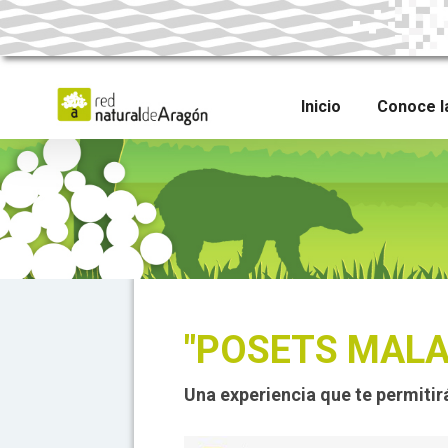
Skip
to
main
content
Inicio
Conoce l
"POSETS MALA
Una experiencia que te permitir