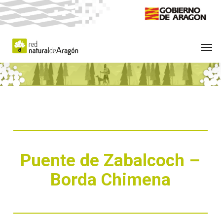
Skip
to
main
Men
content
Puente de Zabalcoch –
Borda Chimena