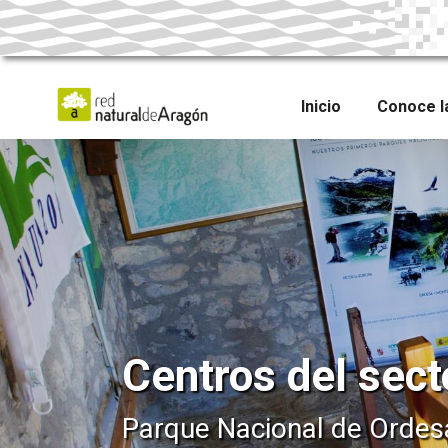
Skip
to
main
content
Inicio
Conoce l
Centros del sect
Parque Nacional de Ordes