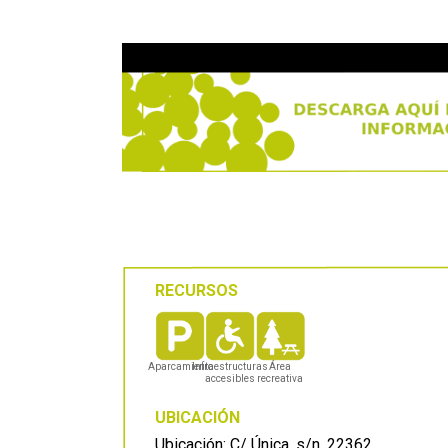
RECURSOS
Aparcamiento
Infraestructuras
Área
accesibles
recreativa
UBICACIÓN
Ubicación: C/ Única, s/n. 22362.