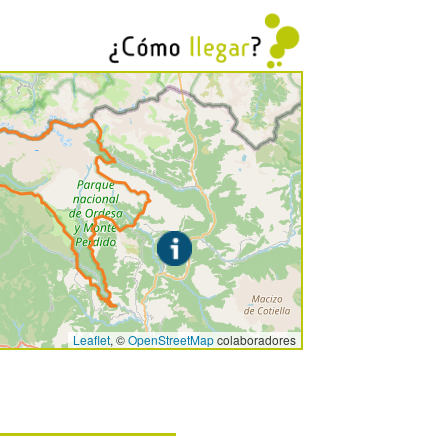
Leaflet
, ©
OpenStreetMap
colaboradores