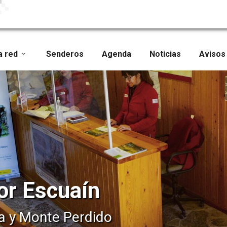
a red
Senderos
Agenda
Noticias
Avisos
or Escuaín
a y Monte Perdido