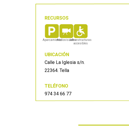
RECURSOS
Aparcamiento
Audiovisuales
Infraestructuras
accesibles
UBICACIÓN
Calle La Iglesia s/n.
22364. Tella
TELÉFONO
974 34 66 77